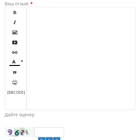
Ваш отзыв:
*









[BBCODE]
Дайте оценку: