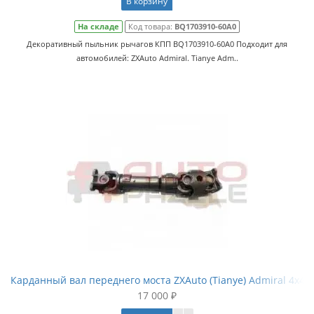
В корзину
На складе
Код товара:
BQ1703910-60A0
Декоративный пыльник рычагов КПП BQ1703910-60A0 Подходит для
автомобилей: ZXAuto Admiral. Tianye Adm..
Карданный вал переднего моста ZXAuto (Tianye) Admiral 4x4 (o
17 000 ₽