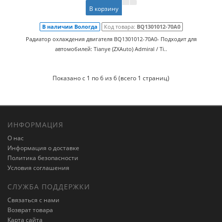
В корзину
В наличии Вологда
Код товара:
BQ1301012-70A0
Радиатор охлаждения двигателя BQ1301012-70A0- Подходит для
автомобилей: Tianye (ZXAuto) Admiral / Ti..
Показано с 1 по 6 из 6 (всего 1 страниц)
ИНФОРМАЦИЯ
О нас
Информация о доставке
Политика безопасности
Условия соглашения
СЛУЖБА ПОДДЕРЖКИ
Связаться с нами
Возврат товара
Карта сайта