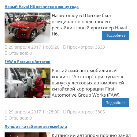
Новый Haval H6 появится к концу года
На автошоу в Шанхае был
официально представлен
рестайлинговый кроссовер Haval
H6.
Подробнее
29 апреля 2017 14:05:26
Просмотров: 3533
Отзывов: 0
FAW в России с Автотор
Российский автомобильный
холдинг "Автотор" приступает к
выпуску легковых автомобилей
китайской корпорации First
Automotive Group Works (FAW).
Подробнее
29 апреля 2017 11:28:00
Просмотров: 3805
Отзывов: 0
Лучшие китайские автомобили
Китайский автопром прочно занял