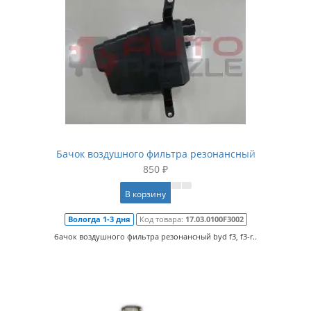
Бачок воздушного фильтра резонансный
850 ₽
В корзину
Вологда 1-3 дня
Код товара:
17.03.0100F3002
бачок воздушного фильтра резонансный byd f3, f3-r..