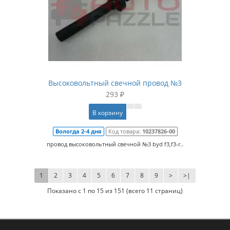
Высоковольтный свечной провод №3
293 ₽
В корзину
Вологда 2-4 дня
Код товара:
10237826-00
провод высоковольтный свечной №3 byd f3,f3-r..
1
2
3
4
5
6
7
8
9
>
>|
Показано с 1 по 15 из 151 (всего 11 страниц)