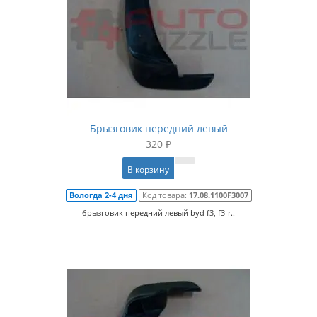
Брызговик передний левый
320 ₽
В корзину
Вологда 2-4 дня
Код товара:
17.08.1100F3007
брызговик передний левый byd f3, f3-r..