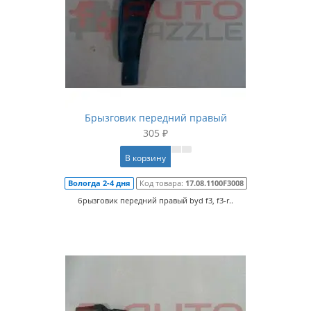
Брызговик передний правый
305 ₽
В корзину
Вологда 2-4 дня
Код товара:
17.08.1100F3008
брызговик передний правый byd f3, f3-r..