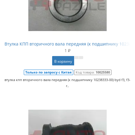
Втулка КПП вторичного вала передняя (к подшипнику 1023833
1 ₽
В корзину
Только по запросу с Китая
Код товара:
10025580
втулка кпп вторичного вала передняя (к подшипнику 10238333-00) byd f3, f3-
r..