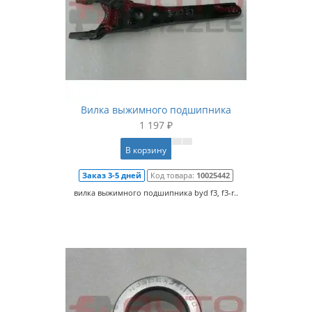
Вилка выжимного подшипника
1 197 ₽
В корзину
Заказ 3-5 дней
Код товара:
10025442
вилка выжимного подшипника byd f3, f3-r..