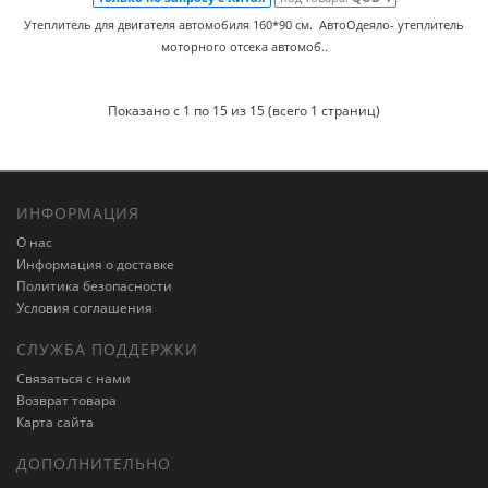
Утеплитель для двигателя автомобиля 160*90 см. АвтоОдеяло- утеплитель
моторного отсека автомоб..
Показано с 1 по 15 из 15 (всего 1 страниц)
ИНФОРМАЦИЯ
О нас
Информация о доставке
Политика безопасности
Условия соглашения
СЛУЖБА ПОДДЕРЖКИ
Связаться с нами
Возврат товара
Карта сайта
ДОПОЛНИТЕЛЬНО