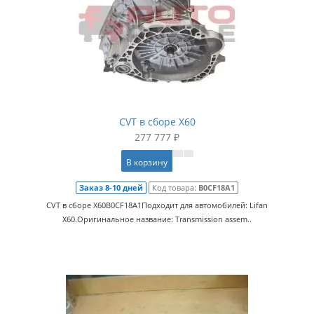
CVT в сборе X60
277 777 ₽
В корзину
Заказ 8-10 дней
Код товара:
B0CF18A1
CVT в сборе X60B0CF18A1Подходит для автомобилей: Lifan
X60.Оригинальное название: Transmission assem..