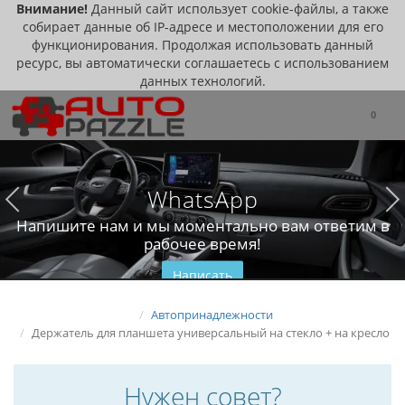
Внимание!
Данный сайт использует cookie-файлы, а также
собирает данные об IP-адресе и местоположении для его
функционирования. Продолжая использовать данный
ресурс, вы автоматически соглашаетесь с использованием
данных технологий.
0
WhatsApp
Напишите нам и мы моментально вам ответим в
рабочее время!
Написать
Автопринадлежности
Держатель для планшета универсальный на стекло + на кресло
Нужен совет?