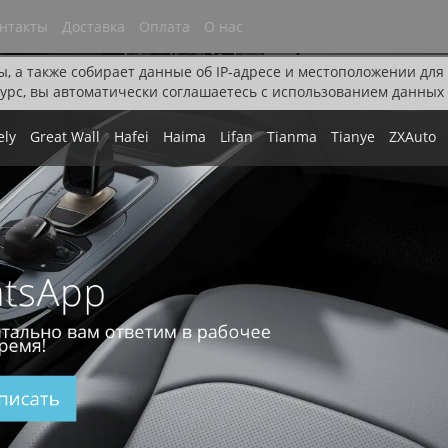
нтакты
Доставка
Оплата
О нас
ы, а также собирает данные об IP-адресе и местоположении дл
урс, вы автоматически соглашаетесь с использованием данных 
ely
Great Wall
Hafei
Haima
Lifan
Tianma
Tianye
ZXAuto
tsApp
тально вам ответим в рабочее
ремя!
писать