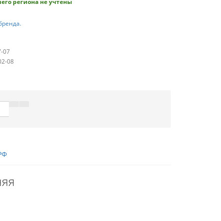
его региона не учтены
бренда.
7-07
02-08
РФ
няя