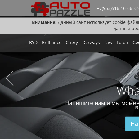
+7(953)516-16-66
Ко
Внимание!
Данный сайт использует cookie-файл
данный рес
BYD
Brilliance
Chery
Derways
Faw
Foton
Ge
Wha
Напишите нам и мы момен
в
На