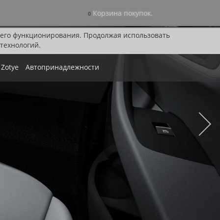
Корзина покупок.
0
я его функционирования. Продолжая использовать
технологий.
Zotye
Автопринадлежности