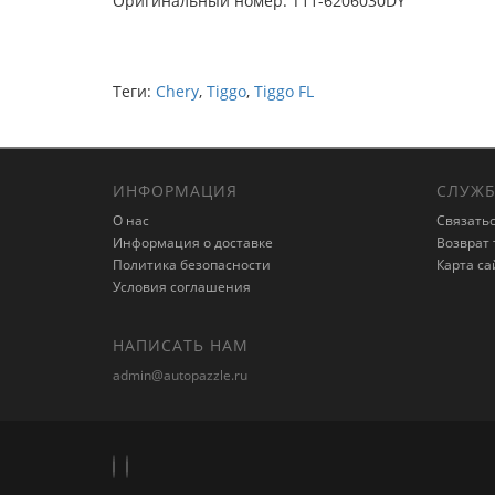
Оригинальный номер: T11-6206030DY
Теги:
Chery
,
Tiggo
,
Tiggo FL
ИНФОРМАЦИЯ
СЛУЖБ
О нас
Связатьс
Информация о доставке
Возврат 
Политика безопасности
Карта са
Условия соглашения
НАПИСАТЬ НАМ
admin@autopazzle.ru