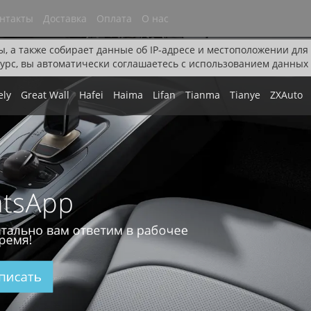
нтакты
Доставка
Оплата
О нас
ы, а также собирает данные об IP-адресе и местоположении дл
урс, вы автоматически соглашаетесь с использованием данных 
ely
Great Wall
Hafei
Haima
Lifan
Tianma
Tianye
ZXAuto
tsApp
тально вам ответим в рабочее
ремя!
писать