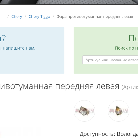
Chery
Chery Tiggo
Фара противотуманная передняя левая
т?
По
м, напишите нам.
Поиск по 
ивотуманная передняя левая
(Артик
Доступность: Вологда