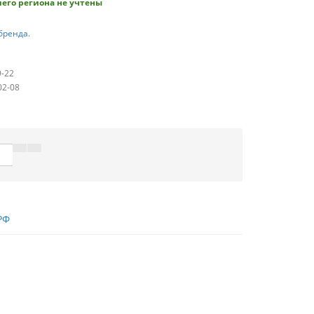
его региона не учтены
бренда.
9-22
02-08
РФ