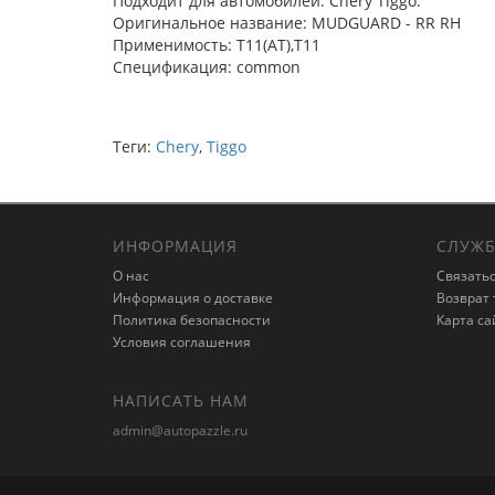
Подходит для автомобилей: Chery Tiggo.
Оригинальное название: MUDGUARD - RR RH
Применимость: T11(AT),T11
Спецификация: common
Теги:
Chery
,
Tiggo
ИНФОРМАЦИЯ
СЛУЖБ
О нас
Связатьс
Информация о доставке
Возврат 
Политика безопасности
Карта са
Условия соглашения
НАПИСАТЬ НАМ
admin@autopazzle.ru