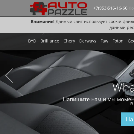
+7(953)516-16-66
Ко
Внимание!
Данный сайт использует cookie-файл
данный рес
BYD
Brilliance
Chery
Derways
Faw
Foton
Ge
Wha
Напишите нам и мы момен
в
На