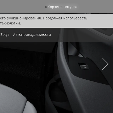
Корзина покупок.
0
я его функционирования. Продолжая использовать
технологий.
Zotye
Автопринадлежности