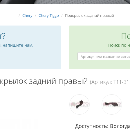
Chery
Chery Tiggo
Подкрылок задний правый
т?
По
м, напишите нам.
Поиск по 
крылок задний правый
(Артикул: T11-3
Доступность: Вологда