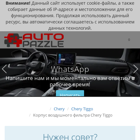
Внимание!
Данный сайт использует cookie-файлы, а также
собирает данные об IP-адресе и местоположении для его
функционирования. Продолжая использовать данный
ресурс, вы автоматически соглашаетесь с использованием
данных технологий.
0
WhatsApp
Напишите нам и мы моментально вам ответим в
рабочее время!
Написать
Chery
Chery Tiggo
Корпус воздушного фильтра Chery Tiggo
Нужен совет?