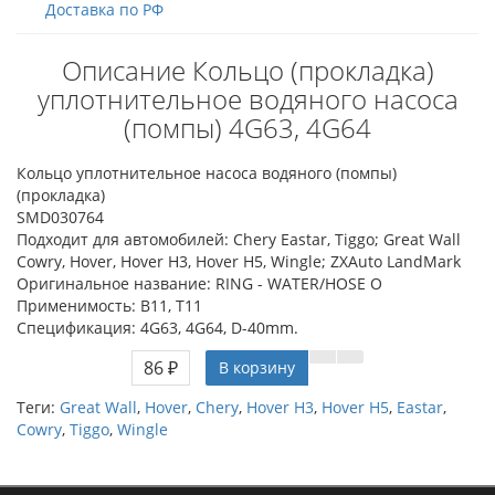
Доставка по РФ
Описание Кольцо (прокладка)
уплотнительное водяного насоса
(помпы) 4G63, 4G64
Кольцо уплотнительное насоса водяного (помпы)
(прокладка)
SMD030764
Подходит для автомобилей: Chery Eastar, Tiggo; Great Wall
Cowry, Hover, Hover H3, Hover H5, Wingle; ZXAuto LandMark
Оригинальное название: RING - WATER/HOSE O
Применимость: B11, T11
Спецификация: 4G63, 4G64, D-40mm.
86 ₽
В корзину
Теги:
Great Wall
,
Hover
,
Chery
,
Hover H3
,
Hover H5
,
Eastar
,
Cowry
,
Tiggo
,
Wingle