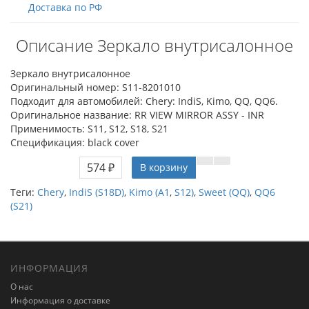
Доставка по РФ
Описание Зеркало внутрисалонное
Зеркало внутрисалонное
Оригинальный номер: S11-8201010
Подходит для автомобилей: Chery: IndiS, Kimo, QQ, QQ6.
Оригинальное название: RR VIEW MIRROR ASSY - INR
Применимость: S11, S12, S18, S21
Спецификация: black cover
574 ₽
В корзину
Теги:
Chery
,
IndiS (S18D)
,
Kimo (A1
,
S12)
,
Sweet (QQ)
,
QQ6
(S21)
ИНФОРМАЦИЯ
О нас
Информация о доставке