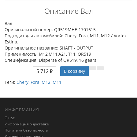
Описание Вал
Вал
Оригинальный номер: QR519MHE-1701615
Подходит для автомобилей: Chery: Fora, M11, M12 / Vortex
Estina.
Оригинальное название: SHAFT - OUTPUT
Применимость: M12,M11,A21, T11, QR519
Спецификация: Disperse of QR519, 16 gears
5 712 ₽
В корзину
Теги:
Chery
,
Fora
,
M12
,
M11
ИНФОРМАЦИЯ
О нас
Информация о доставке
Политика безопасности
Условия соглашения