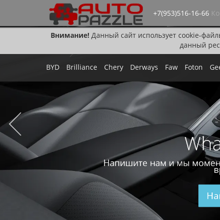
+7(953)516-16-66
Ко
Внимание!
Данный сайт использует cookie-файл
данный рес
BYD
Brilliance
Chery
Derways
Faw
Foton
Ge
Wha
Напишите нам и мы момен
в
На