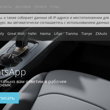
нтакты
Доставка
Оплата
О нас
ы, а также собирает данные об IP-адресе и местоположении дл
урс, вы автоматически соглашаетесь с использованием данных 
ely
Great Wall
Hafei
Haima
Lifan
Tianma
Tianye
ZXAuto
tsApp
тально вам ответим в рабочее
ремя!
писать