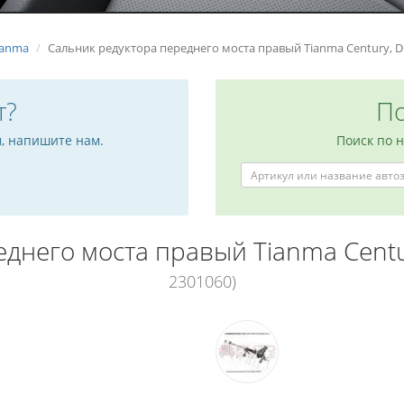
ianma
Сальник редуктора переднего моста правый Tianma Century, D
т?
По
м, напишите нам.
Поиск по 
еднего моста правый Tianma Cent
2301060)