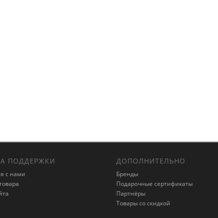
a Century, Dragon
А ПОДДЕРЖКИ
ДОПОЛНИТЕЛЬНО
я с нами
Бренды
товара
Подарочные сертификаты
йта
Партнёры
Товары со скидкой