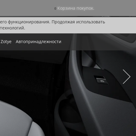
Корзина покупок.
0
я его функционирования. Продолжая использовать
технологий.
Zotye
Автопринадлежности