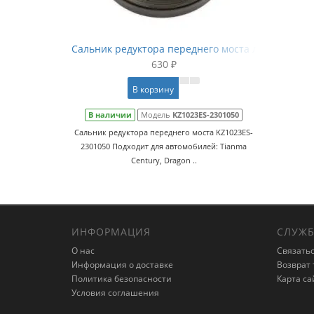
Сальник редуктора переднего моста левый Tianm
630 ₽
В корзину
В наличии
Модель
KZ1023ES-2301050
Сальник редуктора переднего моста KZ1023ES-
2301050 Подходит для автомобилей: Tianma
Century, Dragon ..
ИНФОРМАЦИЯ
СЛУЖБ
О нас
Связатьс
Информация о доставке
Возврат 
Политика безопасности
Карта са
Условия соглашения