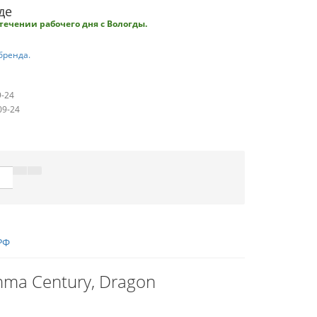
де
течении рабочего дня с Вологды.
бренда.
9-24
09-24
РФ
ma Century, Dragon