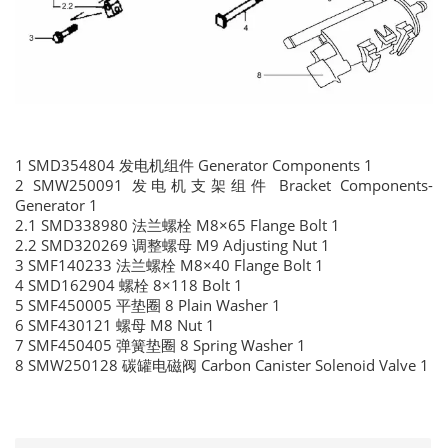
1 SMD354804 发电机组件 Generator Components 1
2 SMW250091 发电机支架组件 Bracket Components-
Generator 1
2.1 SMD338980 法兰螺栓 M8×65 Flange Bolt 1
2.2 SMD320269 调整螺母 M9 Adjusting Nut 1
3 SMF140233 法兰螺栓 M8×40 Flange Bolt 1
4 SMD162904 螺栓 8×118 Bolt 1
5 SMF450005 平垫圈 8 Plain Washer 1
6 SMF430121 螺母 M8 Nut 1
7 SMF450405 弹簧垫圈 8 Spring Washer 1
8 SMW250128 碳罐电磁阀 Carbon Canister Solenoid Valve 1