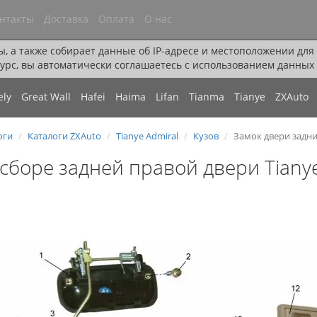
нтакты
Доставка
Оплата
О нас
ы, а также собирает данные об IP-адресе и местоположении дл
урс, вы автоматически соглашаетесь с использованием данных 
ely
Great Wall
Hafei
Haima
Lifan
Tianma
Tianye
ZXAuto
оги
Каталоги ZXAuto
Tianye Admiral
Кузов
Замок двери задн
 сборе задней правой двери Tianye