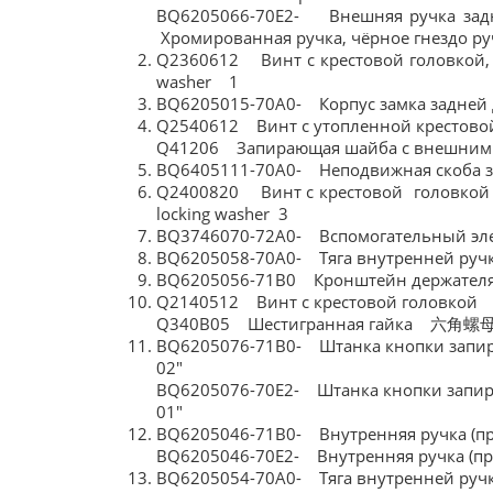
BQ6205066-70E2- Внешняя ручка 
Хромированная ручка, чёрное гнездо р
Q2360612 Винт с крестовой головкой, пр
washer 1
BQ6205015-70A0- Корпус замка задн
Q2540612 Винт с утопленной крест
Q41206 Запирающая шайба с внешни
BQ6405111-70A0- Неподвижная скоб
Q2400820 Винт с крестовой головкой и 
locking washer 3
BQ3746070-72A0- Вспомогательный э
BQ6205058-70A0- Тяга внутренней р
BQ6205056-71B0 Кронштейн держател
Q2140512 Винт с крестовой головк
Q340B05 Шестигранная гайка 
BQ6205076-71B0- Штанка кнопки запи
02"
BQ6205076-70E2- Штанка кнопки запи
01"
BQ6205046-71B0- Внутренняя ручка 
BQ6205046-70E2- Внутренняя ручка 
BQ6205054-70A0- Тяга внутренней ру