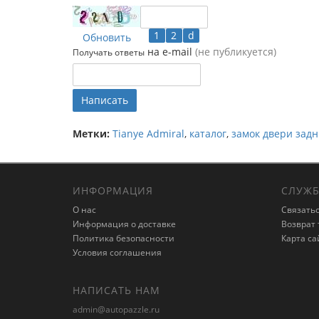
Обновить
на e-mail
(не публикуется)
Получать ответы
Написать
Метки:
Tianye Admiral
,
каталог
,
замок двери зад
ИНФОРМАЦИЯ
СЛУЖБ
О нас
Связатьс
Информация о доставке
Возврат 
Политика безопасности
Карта са
Условия соглашения
НАПИСАТЬ НАМ
admin@autopazzle.ru