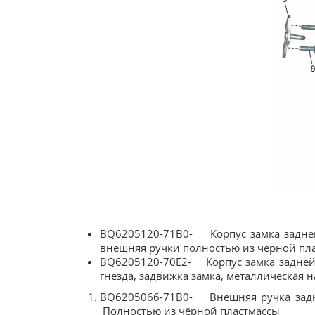
​BQ6205120-71B0- Корпус замка задне
внешняя ручки полностью из чёрной пл
BQ6205120-70E2- Корпус замка задней 
гнезда, задвижка замка, металлическая 
BQ6205066-71B0- Внешняя ручка з
Полностью из чёрной пластмассы