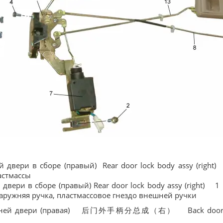
й двери в сборе (правый) Rear door lock body assy (r
астмассы
двери в сборе (правый) Rear door lock body assy (right
наружняя ручка, пластмассовое гнездо внешней ручки
адней двери (правая) 后门外手柄分总成（右） Back door ou