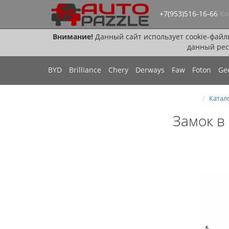
+7(953)516-16-66
Ко
Внимание!
Данный сайт использует cookie-файл
данный рес
BYD
Brilliance
Chery
Derways
Faw
Foton
Ge
Катал
Замок в