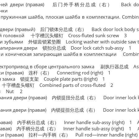
задней двери (правая) 后门外手柄分总成（右） Back door 
учки
ужинная шайба, плоская шайба в комплектации. Combined p
ей двери (правый) 后门锁体分总成（右） Back door lock body s
овой головкой 十字槽沉头螺钉 Cross-fluted sunk screw 3
ми зубьями 外锯齿锁紧垫圈 Locking washer with outside s
а запирания двери 锁扣分总成 Door lock catch sub-assy 
коническая запирающая шайба в комплектации Combined pa
лектропривод в сборе центрального замка 副执行器总成 As
учки (правая) 连杆（右） Connecting rod (right) 1
я замка 锁提支架 Couple plate parts ((right) 1
ой 十字槽盘头螺钉 Combined parts of cross-fluted 2
六角螺母 Nut 2
рания двери (правая) 内锁提扭分总成（右） Door inner lock kn
рания двери (правая) 内锁提扭分总成（右） Door inner lock kn
(правая) 内手柄分总成（右） Inner handle sub-assy (right) 1
(правая) 内手柄分总成（右） Inner handle sub-assy (right) 1
чки (правая) 拉杆—内手柄（右） Pull rod—inner handle (right