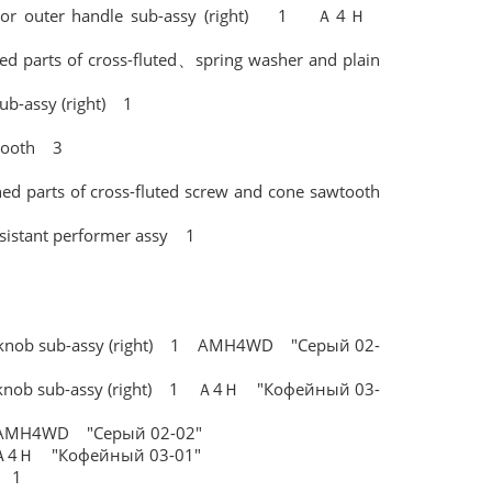
outer handle sub-assy (right) 1 Ａ4Ｈ
arts of cross-fluted、spring washer and plain
ub-assy (right) 1
aw tooth 3
1
rts of cross-fluted screw and cone sawtooth
sistant performer assy 1
ob sub-assy (right) 1 AMH4WD "Серый 02-
ob sub-assy (right) 1 Ａ4Ｈ "Кофейный 03-
 AMH4WD "Серый 02-02"
 Ａ4Ｈ "Кофейный 03-01"
) 1