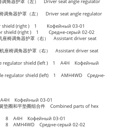
座椅调角器护罩（左） Driver seat angle regulator
座椅调角器护罩（左） Driver seat angle regulator
hield (right ) 1 Кофейный 03-01
ield (right ) 1 Средне-серый 02-02
 副司机座椅调角器护罩（右） Assistant driver seat
 副司机座椅调角器护罩（右） Assistant driver seat
gulator shield (left ) 1 A4H Кофейный
gulator shield (left) 1 AMH4WD Средне-
 A4H Кофейный 03-01
、弹簧垫圈和平垫圈组合件 Combined parts of hex
 1 8 A4H Кофейный 03-01
 1 8 AMH4WD Средне-серый 02-02