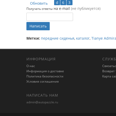
Обновить
на e-mail
(не публикуется)
Получать ответы
Написать
Метки:
передние сиденья
,
каталог
,
Tianye Admira
ИНФОРМАЦИЯ
СЛУЖБ
О нас
Связатьс
Информация о доставке
Возврат 
Политика безопасности
Карта са
Условия соглашения
НАПИСАТЬ НАМ
admin@autopazzle.ru