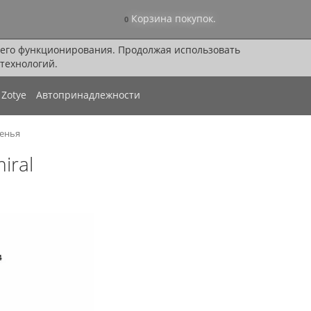
Корзина покупок.
0
я его функционирования. Продолжая использовать
технологий.
Zotye
Автопринадлежности
енья
iral