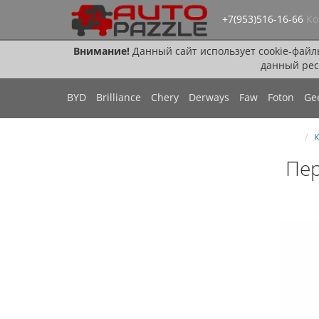
+7(953)516-16-66
Ко
Внимание!
Данный сайт использует cookie-файл
данный рес
BYD
Brilliance
Chery
Derways
Faw
Foton
Ge
К
Пер