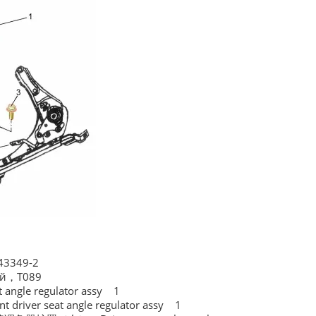
3349-2
ый，T089
 angle regulator assy 1
driver seat angle regulator assy 1