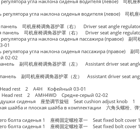
 регулятора угла наклона сиденья водителя (левое) 司机
егулятора угла наклона сиденья водителя (левое) 司机
я панель 司机座椅调角器护罩（右） Driver seat angle regulator s
анель 司机座椅调角器护罩（右） Driver seat angle regulator sh
 регулятора угла наклона сиденья пассажира (правое)
03-01
егулятора угла наклона сиденья пассажира (правое)
ый 02-02
панель 副司机座椅调角器护罩（左） Assistant driver seat angle re
нель 副司机座椅调角器护罩（左） Assistant driver seat angle re
ead rest 2 A4H Кофейный 03-01
ad rest 2 AMH4WD Средне-серый 02-02
подушки сиденья 座垫调节旋钮 Seat cushion adjust knob 1
ная шайба и плоская шайба в комплектации 六角头螺栓
о болта сиденья 1 座椅固定螺栓罩一 Seat fixed bolt cover
о болта сиденья 1 座椅固定螺栓罩一 Seat fixed bolt cover