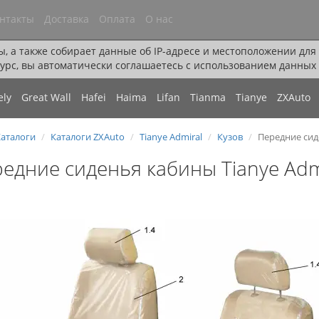
нтакты
Доставка
Оплата
О нас
ы, а также собирает данные об IP-адресе и местоположении дл
урс, вы автоматически соглашаетесь с использованием данных 
ely
Great Wall
Hafei
Haima
Lifan
Tianma
Tianye
ZXAuto
аталоги
Каталоги ZXAuto
Tianye Admiral
Кузов
Передние сид
едние сиденья кабины Tianye Adm