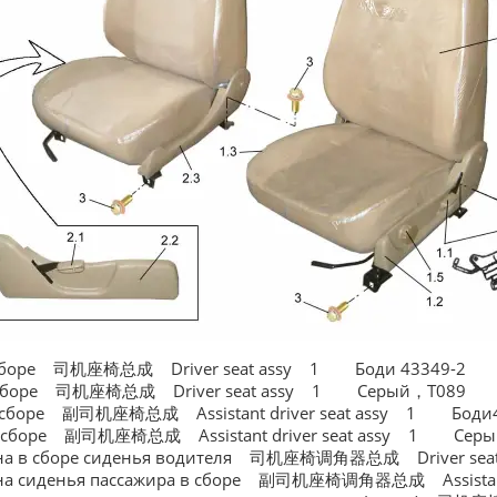
 сборе 司机座椅总成 Driver seat assy 1 Боди 43349-2
 сборе 司机座椅总成 Driver seat assy 1 Серый，T089
 сборе 副司机座椅总成 Assistant driver seat assy 1 Боди4
сборе 副司机座椅总成 Assistant driver seat assy 1 Сер
лона в сборе сиденья водителя 司机座椅调角器总成 Driver seat
она сиденья пассажира в сборе 副司机座椅调角器总成 Assistant 