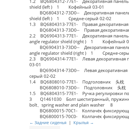
1.2 BQ6804312-77E1- Декоративная панель
shield (left ) 1 Кофейный 03-01
BQ6804312-73D0-- Декоративная панель р
shield (left ) 1 Средне-серый 02-02
1.3 BQ6804313-77E1- Правая декоративна
BQ6804313-73D0-- Правая декоративная п
2.2 BQ6904313-77E1- Декоративная панель
angle regulator shield (right ) 1 Кофейный 
BQ6904313-73D0-- Декоративная панель р
angle regulator shield (right ) 1 Средне-сер
2.3 BQ6904314-77E1- Левая декоративная 
03-01
BQ6904314-73D0-- Левая декоративная па
серый 02-02
1.4 BQ6808010-77E1- Подголовник 头枕 H
BQ6808010-73D0-- Подголовник 头枕 He
1.5 BQ6804315-77E1- Ручка регулировки 
3 Q1461030 Болт шестигранный, пружин
bolt、spring washer and plain washer 8
BQ6800015-70C1- Колпачёк фиксирующег
BQ6800015-70C0- Колпачёк фиксирующег
← Задние сиденья
|
Крылья →