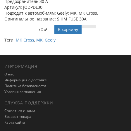
Предохранитель 30 А
Артикул: JQDPDL30
Подходит к автомобилям: Geely: MK, MK Cross.
Оригинальное название: SHIM FUSE 30A
70 ₽
В корзину
Теги:
MK Cross
,
MK
,
Geely
ИНФОРМАЦИЯ
О нас
Информация о доставке
Политика безопасности
Условия соглашения
СЛУЖБА ПОДДЕРЖКИ
Связаться с нами
Возврат товара
Карта сайта