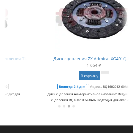
anye Admiral
Диск сцепления ZX Admiral XG491Q-ME
1 654 ₽
В корзину
Вологда 2-4 дня
Модель
BQ1602012-60A0
Диск сцепления Альтернативное название: Ведущий диск
сцепления BQ1602012-60A0- Подходит для автомоби..