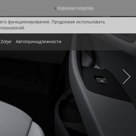
Корзина покупок.
0
я его функционирования. Продолжая использовать
технологий.
Zotye
Автопринадлежности