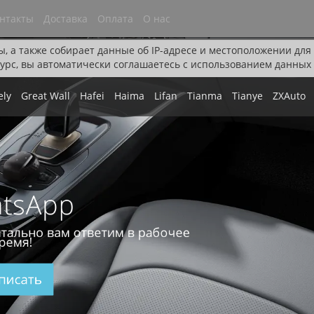
нтакты
Доставка
Оплата
О нас
ы, а также собирает данные об IP-адресе и местоположении дл
урс, вы автоматически соглашаетесь с использованием данных 
ely
Great Wall
Hafei
Haima
Lifan
Tianma
Tianye
ZXAuto
tsApp
тально вам ответим в рабочее
ремя!
писать