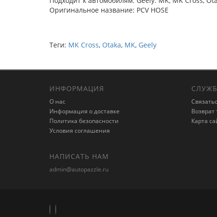
Подходит к автомобилям: Geely: MK, MK Cross, Ota
Оригинальное название: PCV HOSE
Теги:
MK Cross
,
Otaka
,
MK
,
Geely
ИНФОРМАЦИЯ
СЛУЖБ
О нас
Связатьс
Информация о доставке
Возврат 
Политика безопасности
Карта са
Условия соглашения
НАПИСАТЬ НАМ
admin@autopazzle.ru