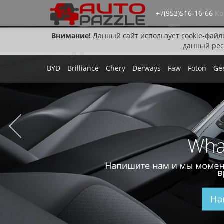
+7(953)516-16-66
Ко
Внимание!
Данный сайт использует cookie-файл
данный рес
BYD
Brilliance
Chery
Derways
Faw
Foton
Ge
Wha
Напишите нам и мы момен
в
На