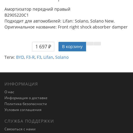
Амортизатор передний правый
B2905220C1
Подходит для автомобилей: Lifan: Solano, Solano New.
Оригинальное название: Front right shock absorber damper
1 697 ₽
В корзину
Теги:
BYD
,
F3-R
,
F3
,
Lifan
,
Solano
ИНФОРМАЦИЯ
О нас
Информация о доставке
Политика безопасности
Условия соглашения
СЛУЖБА ПОДДЕРЖКИ
Связаться с нами