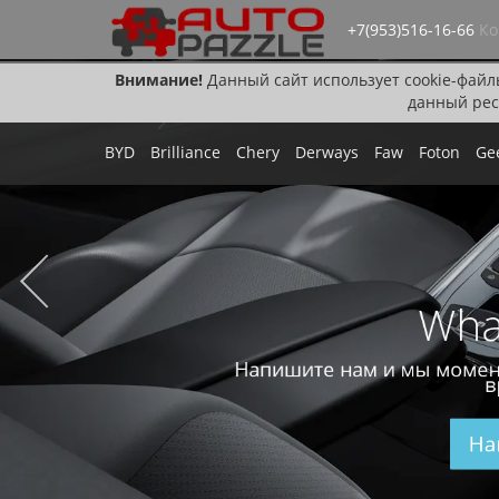
+7(953)516-16-66
Ко
Внимание!
Данный сайт использует cookie-файл
данный рес
BYD
Brilliance
Chery
Derways
Faw
Foton
Ge
Wha
Напишите нам и мы момен
в
На