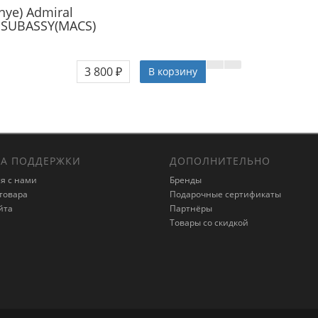
nye) Admiral
 SUBASSY(MACS)
3 800 ₽
В корзину
А ПОДДЕРЖКИ
ДОПОЛНИТЕЛЬНО
я с нами
Бренды
товара
Подарочные сертификаты
йта
Партнёры
Товары со скидкой