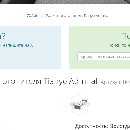
ZXAuto
Радиатор отопителя Tianye Admiral
т?
По
м, напишите нам.
Поиск по 
 отопителя Tianye Admiral
(Артикул: B
Доступность: Вологда