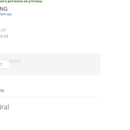
его региона не учтены
ING
бренда.
2-17
02-03
РФ
ral