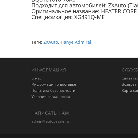
Подходит для автомобилей: ZXAuto (Tia
Оригинальное название: HEATER CORE
Спецификация: XG491Q-ME
Теги:
ZXAuto
,
Tianye Admiral
ИНФОРМАЦИЯ
СЛУЖБ
О нас
Связатьс
Информация о доставке
Возврат 
Политика безопасности
Карта са
Условия соглашения
НАПИСАТЬ НАМ
admin@autopazzle.ru