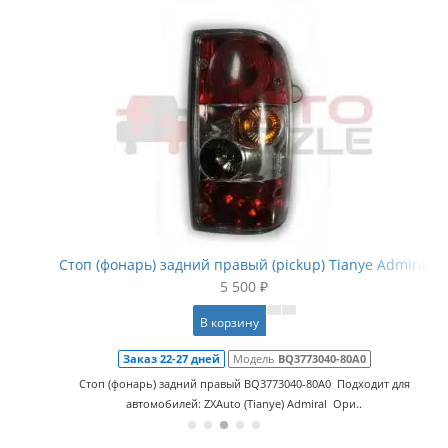
Стоп (фонарь) задний правый (pickup) Tianye Admiral
5 500 ₽
В корзину
Заказ 22-27 дней
Модель
BQ3773040-80A0
Стоп (фонарь) задний правый BQ3773040-80A0 Подходит для
автомобилей: ZXAuto (Tianye) Admiral Ори..