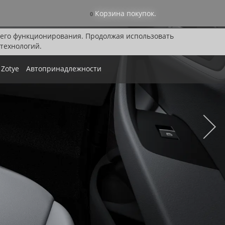
Корзина покупок.
0
я его функционирования. Продолжая использовать
технологий.
Zotye
Автопринадлежности