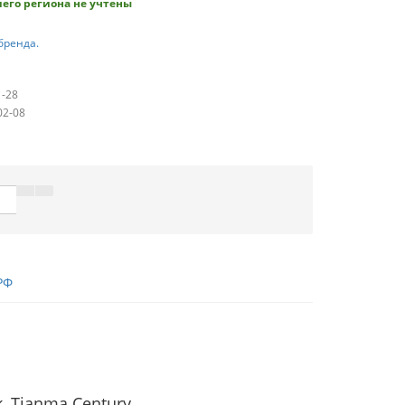
его региона не учтены
бренда.
1-28
02-08
РФ
rk, Tianma Century