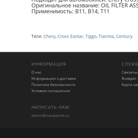
Оригинальное название: OIL FILTER AS
Применимость: B11, B14, T11
Теги:
Chery
,
Cross Eastar
,
Tiggo
,
Tianma
,
Century
ИНФОРМАЦИЯ
СЛУЖБ
О нас
Связатьс
Информация о доставке
Возврат 
Политика безопасности
Карта са
Условия соглашения
НАПИСАТЬ НАМ
admin@autopazzle.ru