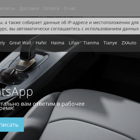
нтакты
Доставка
Оплата
О нас
ы, а также собирает данные об IP-адресе и местоположении дл
урс, вы автоматически соглашаетесь с использованием данных 
ely
Great Wall
Hafei
Haima
Lifan
Tianma
Tianye
ZXAuto
tsApp
тально вам ответим в рабочее
ремя!
писать