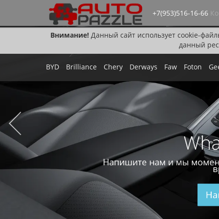
+7(953)516-16-66
Ко
Внимание!
Данный сайт использует cookie-файл
данный рес
BYD
Brilliance
Chery
Derways
Faw
Foton
Ge
Wha
Напишите нам и мы момен
в
На