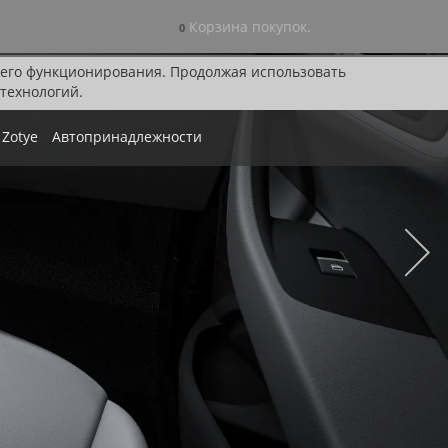
Корзина покупок.
0
я его функционирования. Продолжая использовать
технологий.
Zotye
Автопринадлежности