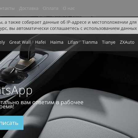
нтакты
Доставка
Оплата
О нас
ы, а также собирает данные об IP-адресе и местоположении дл
урс, вы автоматически соглашаетесь с использованием данных 
ely
Great Wall
Hafei
Haima
Lifan
Tianma
Tianye
ZXAuto
tsApp
тально вам ответим в рабочее
ремя!
писать