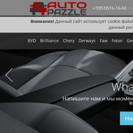
+7(953)516-16-66
Ко
Внимание!
Данный сайт использует cookie-файл
данный рес
BYD
Brilliance
Chery
Derways
Faw
Foton
Ge
Wha
Напишите нам и мы момен
в
На