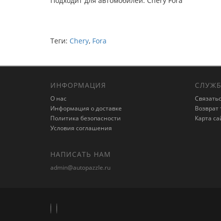
Подходит для автомобилей: Chery Fora
Теги:
Chery
,
Fora
ИНФОРМАЦИЯ
СЛУЖБ
О нас
Связатьс
Информация о доставке
Возврат 
Политика безопасности
Карта са
Условия соглашения
НАПИСАТЬ НАМ
admin@autopazzle.ru