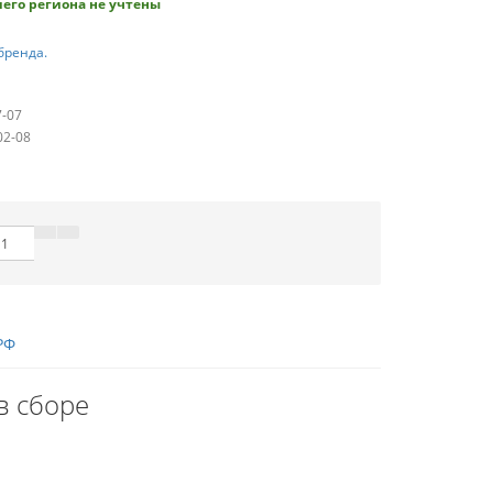
его региона не учтены
бренда.
7-07
02-08
РФ
в сборе