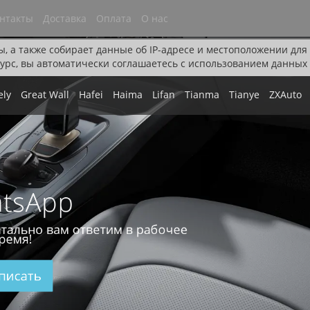
нтакты
Доставка
Оплата
О нас
ы, а также собирает данные об IP-адресе и местоположении дл
урс, вы автоматически соглашаетесь с использованием данных 
ely
Great Wall
Hafei
Haima
Lifan
Tianma
Tianye
ZXAuto
tsApp
тально вам ответим в рабочее
ремя!
писать