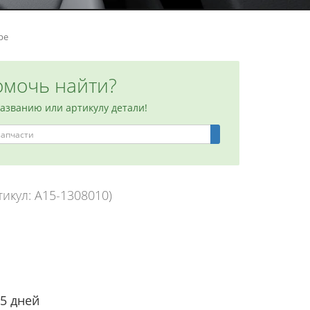
ре
мочь найти?
названию или артикулу детали!
тикул: A15-1308010)
-5 дней