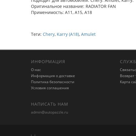
Подходит для автомобилей: Chery: Amulet, Karry.
Оригинальное название: RADIATOR FAN
Применимость: A11, A15, A18
Теги:
Chery
,
Karry (A18)
,
Amulet
ИНФОРМАЦИЯ
СЛУЖБ
О нас
Связатьс
Информация о доставке
Возврат 
Политика безопасности
Карта са
Условия соглашения
НАПИСАТЬ НАМ
admin@autopazzle.ru