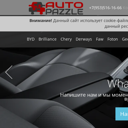
+7(953)516-16-66
Ко
Внимание!
Данный сайт использует cookie-файл
данный рес
BYD
Brilliance
Chery
Derways
Faw
Foton
Ge
Wha
Напишите нам и мы момен
в
На