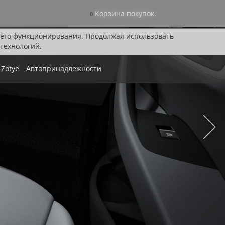
Корзина покупок.
0
я его функционирования. Продолжая использовать
технологий.
Zotye
Автопринадлежности