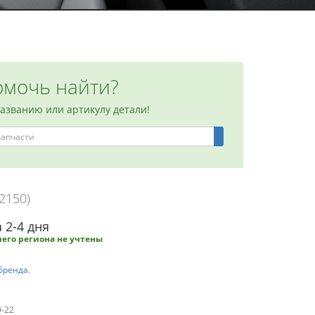
мочь найти?
названию или артикулу детали!
2150)
 2-4 дня
его региона не учтены
бренда.
9-22