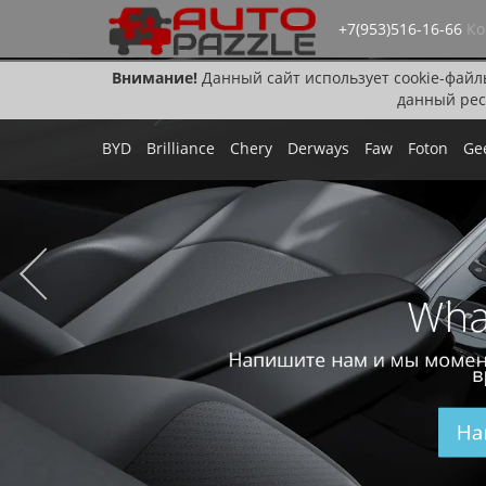
+7(953)516-16-66
Ко
Внимание!
Данный сайт использует cookie-файл
данный рес
BYD
Brilliance
Chery
Derways
Faw
Foton
Ge
Wha
Напишите нам и мы момен
в
На