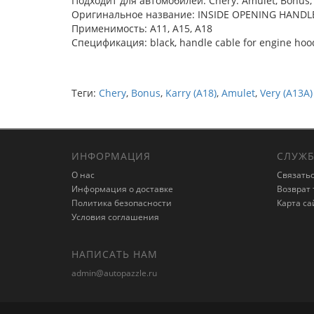
Подходит для автомобилей: Chery: Amulet, Bonus, K
Оригинальное название: INSIDE OPENING HANDL
Применимость: A11, A15, A18
Спецификация: black, handle cable for engine hoo
Теги:
Chery
,
Bonus
,
Karry (A18)
,
Amulet
,
Very (A13A)
ИНФОРМАЦИЯ
СЛУЖБ
О нас
Связатьс
Информация о доставке
Возврат 
Политика безопасности
Карта са
Условия соглашения
НАПИСАТЬ НАМ
admin@autopazzle.ru