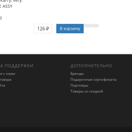
arry, Very.
E ASSY
d
126 ₽
В корзину
А ПОДДЕРЖКИ
ДОПОЛНИТЕЛЬНО
я с нами
Бренды
товара
Подарочные сертификаты
йта
Партнёры
Товары со скидкой