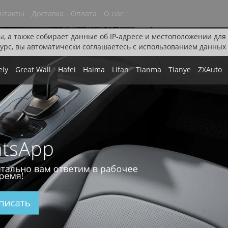
нтакты
Доставка
Оплата
О нас
ы, а также собирает данные об IP-адресе и местоположении дл
урс, вы автоматически соглашаетесь с использованием данных 
ely
Great Wall
Hafei
Haima
Lifan
Tianma
Tianye
ZXAuto
tsApp
тально вам ответим в рабочее
ремя!
писать