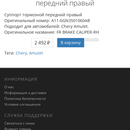
передний правый
Суппорт тормозной передний правый
Оригинальный номер: A11-6GN3501060AB
Подходит для автомобилей: Chery Amulet.
Оригинальное название: FR BRAKE CALIPER-RH
2 492 ₽
В корзину
Теги:
Chery
,
Amulet
ИНФОРМАЦИЯ
О нас
Информация о доставке
Политика безопасности
Условия соглашения
СЛУЖБА ПОДДЕРЖКИ
Связаться с нами
Возврат товара