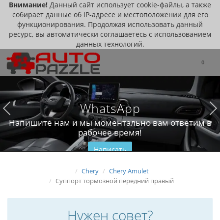
Внимание!
Данный сайт использует cookie-файлы, а также
собирает данные об IP-адресе и местоположении для его
функционирования. Продолжая использовать данный
ресурс, вы автоматически соглашаетесь с использованием
данных технологий.
0
WhatsApp
Напишите нам и мы моментально вам ответим в
рабочее время!
Написать
Chery
Chery Amulet
Суппорт тормозной передний правый
Нужен совет?