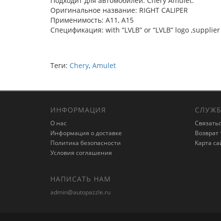
Подходит для автомобилей: Chery Amulet.
Оригинальное название: RIGHT CALIPER
Применимость: A11, A15
Спецификация: with “LVLB” or “LVLB” logo ,supplier 
Теги:
Chery
,
Amulet
ИНФОРМАЦИЯ
СЛУЖБ
О нас
Связатьс
Информация о доставке
Возврат 
Политика безопасности
Карта са
Условия соглашения
НАПИСАТЬ НАМ
admin@autopazzle.ru