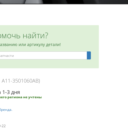
мочь найти?
названию или артикулу детали!
: A11-3501060AB)
 1-3 дня
его региона не учтены
бренда.
9-22