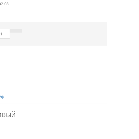
02-08
РФ
авый