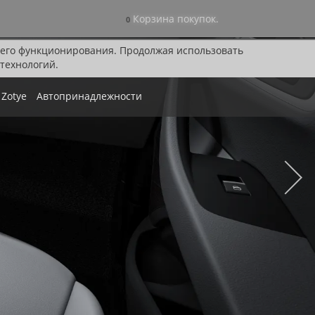
Корзина покупок.
0
я его функционирования. Продолжая использовать
технологий.
Zotye
Автопринадлежности