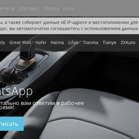
нтакты
Доставка
Оплата
О нас
ы, а также собирает данные об IP-адресе и местоположении дл
урс, вы автоматически соглашаетесь с использованием данных 
ely
Great Wall
Hafei
Haima
Lifan
Tianma
Tianye
ZXAuto
tsApp
тально вам ответим в рабочее
ремя!
писать