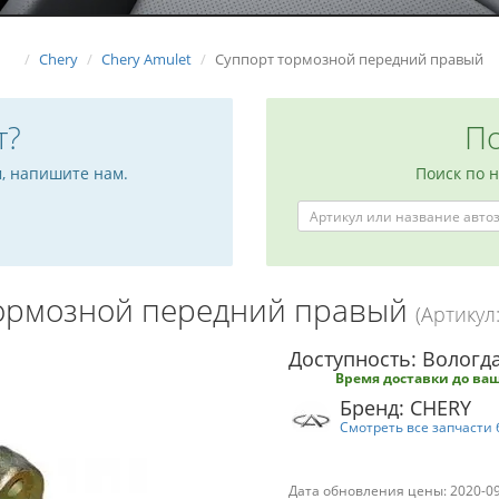
Chery
Chery Amulet
Суппорт тормозной передний правый
т?
По
м, напишите нам.
Поиск по 
тормозной передний правый
(Артикул
Доступность: Вологда
Время доставки до ваш
Бренд: CHERY
Смотреть все запчасти 
Дата обновления цены: 2020-0