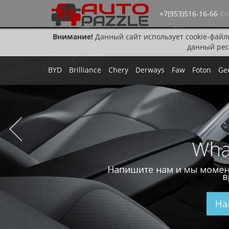
+7(953)516-16-66
Ко
Внимание!
Данный сайт использует cookie-файл
данный рес
BYD
Brilliance
Chery
Derways
Faw
Foton
Ge
Wha
Напишите нам и мы момен
в
На