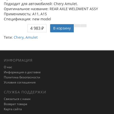
Подходит для автомобилей: Chery Amulet.
Оригинальное название: REAR AXLE WELDMENT ASSY
Применимость: A11, A15
Спецификация: new model
4 983 ₽
В корзину
Теги:
Chery
,
Amulet
ИНФОРМАЦИЯ
О нас
Информация о доставке
Политика безопасности
Условия соглашения
СЛУЖБА ПОДДЕРЖКИ
Связаться с нами
Возврат товара
Карта сайта