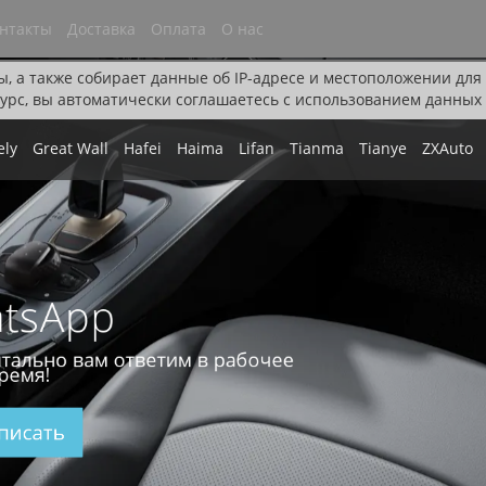
нтакты
Доставка
Оплата
О нас
ы, а также собирает данные об IP-адресе и местоположении дл
урс, вы автоматически соглашаетесь с использованием данных 
ely
Great Wall
Hafei
Haima
Lifan
Tianma
Tianye
ZXAuto
tsApp
тально вам ответим в рабочее
ремя!
писать