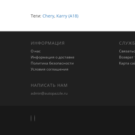
Теги:
Chery
,
Karry (A18)
ИНФОРМАЦИЯ
СЛУЖБ
О нас
Связатьс
Информация о доставке
Возврат 
Политика безопасности
Карта са
Условия соглашения
НАПИСАТЬ НАМ
admin@autopazzle.ru