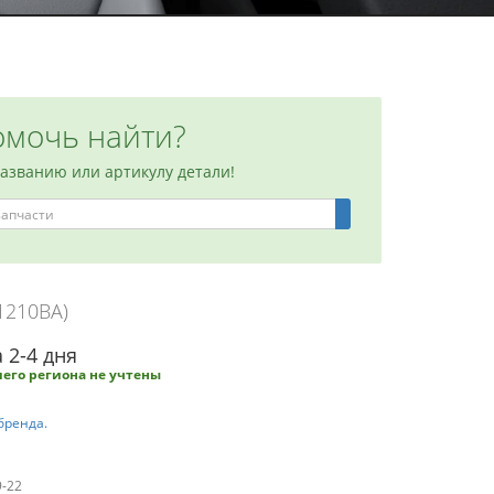
мочь найти?
названию или артикулу детали!
1210BA)
 2-4 дня
его региона не учтены
бренда.
9-22