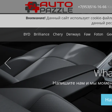
+7(953)516-16-66
Ко
Внимание!
Данный сайт использует cookie-файл
данный рес
BYD
Brilliance
Chery
Derways
Faw
Foton
Ge
Wha
Напишите нам и мы момен
в
На