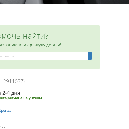
мочь найти?
названию или артикулу детали!
1-2911037)
 2-4 дня
его региона не учтены
бренда.
9-22