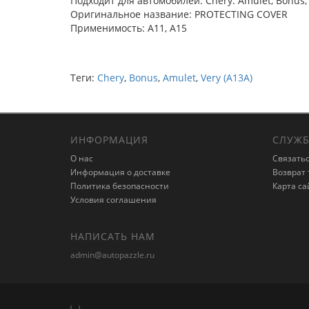
Подходит для автомобилей: Chery: Amulet, Bonus, 
Оригинальное название: PROTECTING COVER
Применимость: A11, A15
Теги:
Chery
,
Bonus
,
Amulet
,
Very (A13A)
ИНФОРМАЦИЯ
СЛУЖБ
О нас
Связатьс
Информация о доставке
Возврат 
Политика безопасности
Карта са
Условия соглашения
НАПИСАТЬ НАМ
admin@autopazzle.ru