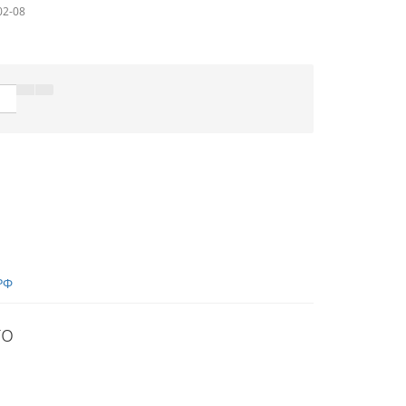
02-08
РФ
го