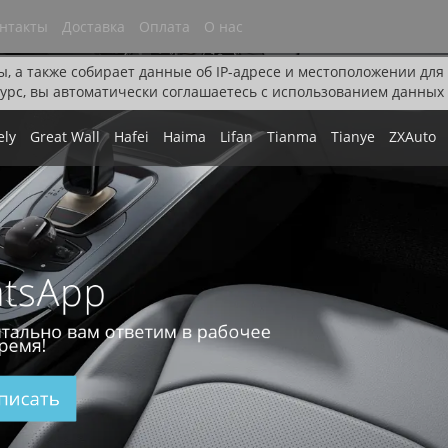
нтакты
Доставка
Оплата
О нас
ы, а также собирает данные об IP-адресе и местоположении дл
урс, вы автоматически соглашаетесь с использованием данных 
ely
Great Wall
Hafei
Haima
Lifan
Tianma
Tianye
ZXAuto
tsApp
тально вам ответим в рабочее
ремя!
писать