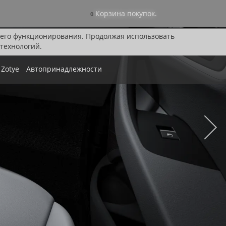
Корзина покупок.
0
я его функционирования. Продолжая использовать
технологий.
Zotye
Автопринадлежности