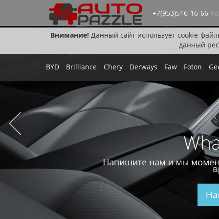
+7(953)516-16-66
Ко
Внимание!
Данный сайт использует cookie-файл
данный рес
BYD
Brilliance
Chery
Derways
Faw
Foton
Ge
Wha
Напишите нам и мы момен
в
На