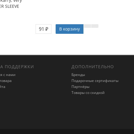
Karry, Very
ER SLEEVE
91 ₽
В корзину
А ПОДДЕРЖКИ
ДОПОЛНИТЕЛЬНО
я с нами
Бренды
товара
Подарочные сертификаты
йта
Партнёры
Товары со скидкой