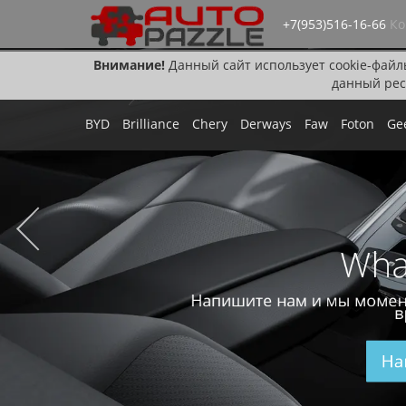
+7(953)516-16-66
Ко
Внимание!
Данный сайт использует cookie-файл
данный рес
BYD
Brilliance
Chery
Derways
Faw
Foton
Ge
Wha
Напишите нам и мы момен
в
На