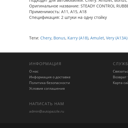
Подходит для автомобилей: Chery: Amulet, Bonus, 
Оригинальное название: STEADY CONTROL RUBB
Применимость: A11, A15, A18
Спецификация: 2 штуки на одну стойку
Теги:
Chery
,
Bonus
,
Karry (A18)
,
Amulet
,
Very (A13A)
ИНФОРМАЦИЯ
СЛУЖБ
О нас
Связатьс
Информация о доставке
Возврат 
Политика безопасности
Карта са
Условия соглашения
НАПИСАТЬ НАМ
admin@autopazzle.ru