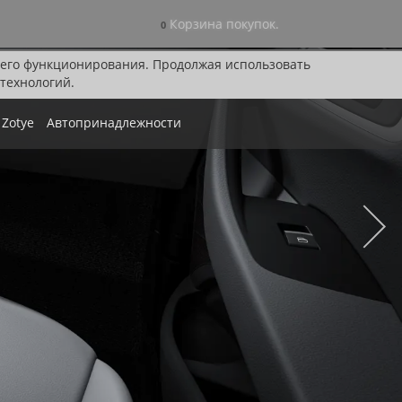
Корзина покупок.
0
я его функционирования. Продолжая использовать
технологий.
Zotye
Автопринадлежности