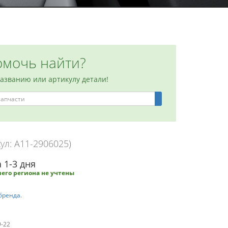
мочь найти?
названию или артикулу детали!
ул: A11-2906025)
 1-3 дня
его региона не учтены
бренда.
9-22