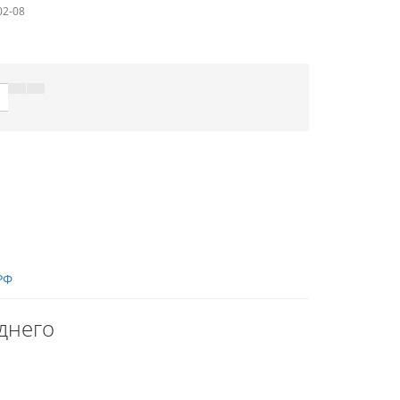
02-08
РФ
днего