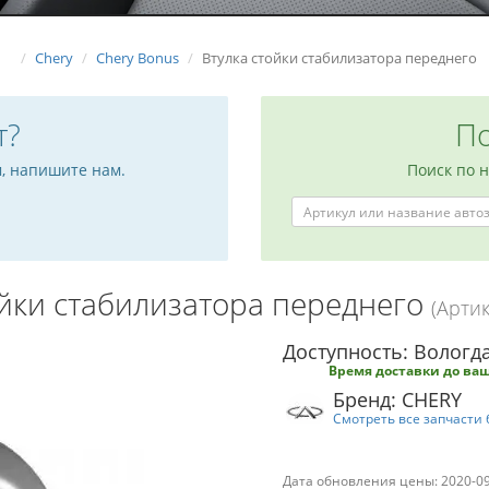
Chery
Chery Bonus
Втулка стойки стабилизатора переднего
т?
По
м, напишите нам.
Поиск по 
ойки стабилизатора переднего
(Артик
Доступность: Вологда
Время доставки до ваш
Бренд: CHERY
Смотреть все запчасти 
Дата обновления цены: 2020-0