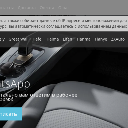
нтакты
Доставка
Оплата
О нас
ы, а также собирает данные об IP-адресе и местоположении дл
урс, вы автоматически соглашаетесь с использованием данных 
ely
Great Wall
Hafei
Haima
Lifan
Tianma
Tianye
ZXAuto
tsApp
тально вам ответим в рабочее
ремя!
писать