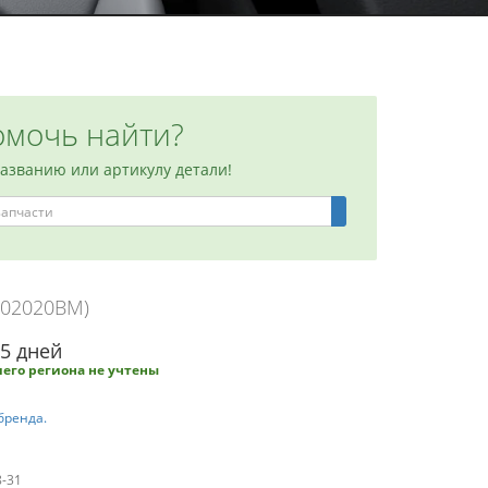
мочь найти?
названию или артикулу детали!
602020BM)
-5 дней
его региона не учтены
бренда.
8-31