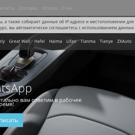
нтакты
Доставка
Оплата
О нас
ы, а также собирает данные об IP-адресе и местоположении дл
урс, вы автоматически соглашаетесь с использованием данных 
ely
Great Wall
Hafei
Haima
Lifan
Tianma
Tianye
ZXAuto
tsApp
тально вам ответим в рабочее
ремя!
писать