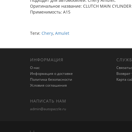
Подходит для автомобилей: Chery Amulet.
Оригинальное название: CLUTCH MAIN CYLINDER
Применимость: A15
Теги:
Chery
,
Amulet
ИНФОРМАЦИЯ
СЛУЖБ
О нас
Связатьс
Информация о доставке
Возврат 
Политика безопасности
Карта са
Условия соглашения
НАПИСАТЬ НАМ
admin@autopazzle.ru