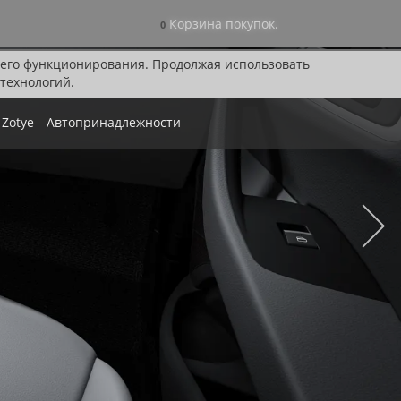
Корзина покупок.
0
я его функционирования. Продолжая использовать
технологий.
Zotye
Автопринадлежности