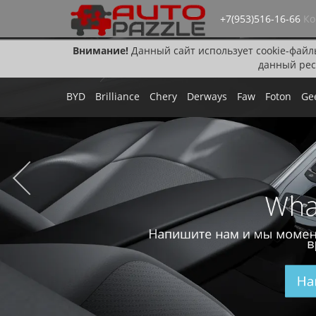
+7(953)516-16-66
Ко
Внимание!
Данный сайт использует cookie-файл
данный рес
BYD
Brilliance
Chery
Derways
Faw
Foton
Ge
Wha
Напишите нам и мы момен
в
На