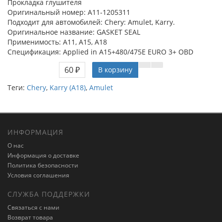
Прокладка глушителя
Оригинальный номер: A11-1205311
Подходит для автомобилей: Chery: Amulet, Karry.
Оригинальное название: GASKET SEAL
Применимость: A11, A15, A18
Спецификация: Applied in A15+480/475E EURO 3+ OBD
60 ₽
В корзину
Теги:
Chery
,
Karry (A18)
,
Amulet
ИНФОРМАЦИЯ
О нас
Информация о доставке
Политика безопасности
Условия соглашения
СЛУЖБА ПОДДЕРЖКИ
Связаться с нами
Возврат товара