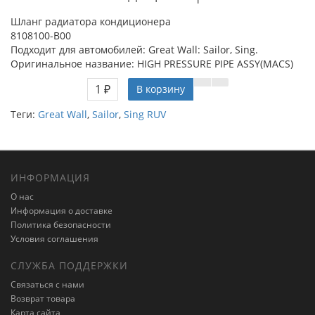
Шланг радиатора кондиционера
8108100-B00
Подходит для автомобилей: Great Wall: Sailor, Sing.
Оригинальное название: HIGH PRESSURE PIPE ASSY(MACS)
1 ₽
В корзину
Теги:
Great Wall
,
Sailor
,
Sing RUV
ИНФОРМАЦИЯ
О нас
Информация о доставке
Политика безопасности
Условия соглашения
СЛУЖБА ПОДДЕРЖКИ
Связаться с нами
Возврат товара
Карта сайта