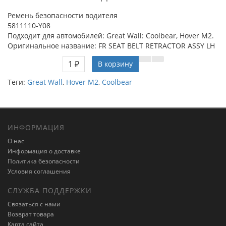
Ремень безопасности водителя
5811110-Y08
Подходит для автомобилей: Great Wall: Coolbear, Hover M2.
Оригинальное название: FR SEAT BELT RETRACTOR ASSY LH
1 ₽
В корзину
Теги:
Great Wall
,
Hover M2
,
Coolbear
ИНФОРМАЦИЯ
О нас
Информация о доставке
Политика безопасности
Условия соглашения
СЛУЖБА ПОДДЕРЖКИ
Связаться с нами
Возврат товара
Карта сайта