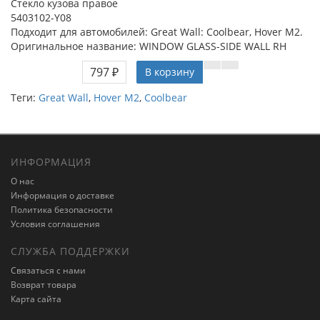
Стекло кузова правое
5403102-Y08
Подходит для автомобилей: Great Wall: Coolbear, Hover M2.
Оригинальное название: WINDOW GLASS-SIDE WALL RH
797 ₽
В корзину
Теги:
Great Wall
,
Hover M2
,
Coolbear
ИНФОРМАЦИЯ
О нас
Информация о доставке
Политика безопасности
Условия соглашения
СЛУЖБА ПОДДЕРЖКИ
Связаться с нами
Возврат товара
Карта сайта