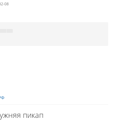
02-08
РФ
ужняя пикап