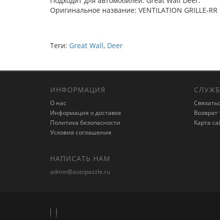
Подходит для автомобилей: Great Wall Deer.
Оригинальное название: VENTILATION GRILLE-RR 
Теги:
Great Wall
,
Deer
ИНФОРМАЦИЯ
СЛУЖБ
О нас
Связатьс
Информация о доставке
Возврат 
Политика безопасности
Карта са
Условия соглашения
НАПИСАТЬ НАМ
admin@autopazzle.ru