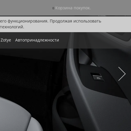
Корзина покупок.
0
я его функционирования. Продолжая использовать
технологий.
Zotye
Автопринадлежности