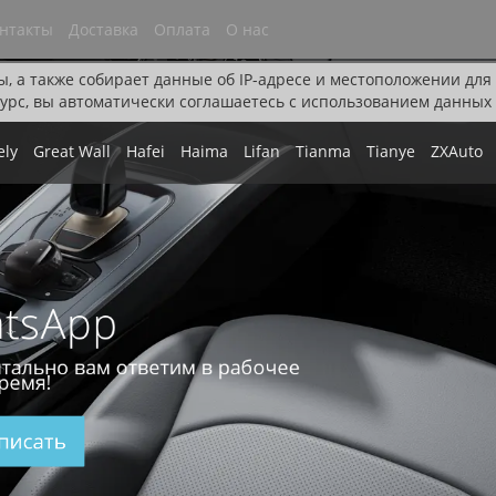
нтакты
Доставка
Оплата
О нас
ы, а также собирает данные об IP-адресе и местоположении дл
урс, вы автоматически соглашаетесь с использованием данных 
ely
Great Wall
Hafei
Haima
Lifan
Tianma
Tianye
ZXAuto
tsApp
тально вам ответим в рабочее
ремя!
писать