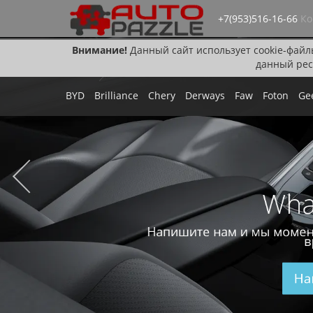
+7(953)516-16-66
Ко
Внимание!
Данный сайт использует cookie-файл
данный рес
BYD
Brilliance
Chery
Derways
Faw
Foton
Ge
Wha
Напишите нам и мы момен
в
На