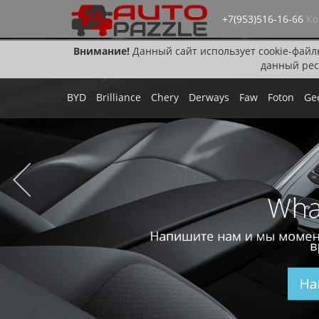
+7(953)516-16-66
Ко
Внимание!
Данный сайт использует cookie-файл
данный рес
BYD
Brilliance
Chery
Derways
Faw
Foton
Ge
Wha
Напишите нам и мы момен
в
На