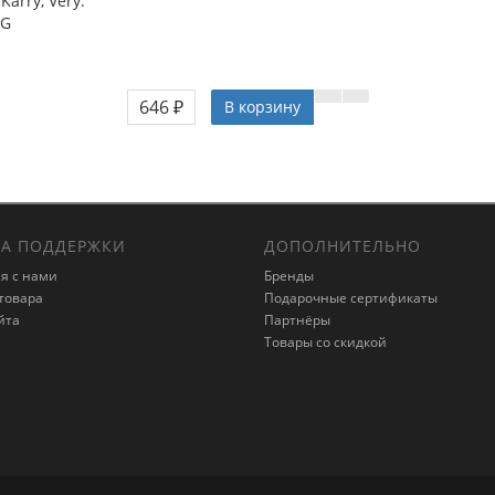
arry, Very.
NG
646 ₽
В корзину
А ПОДДЕРЖКИ
ДОПОЛНИТЕЛЬНО
я с нами
Бренды
товара
Подарочные сертификаты
йта
Партнёры
Товары со скидкой