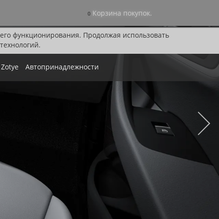
Корзина покупок.
0
я его функционирования. Продолжая использовать
технологий.
Zotye
Автопринадлежности