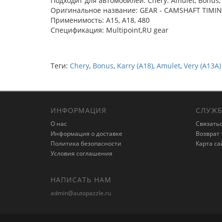
Подходит для автомобилей: Chery: Amulet, Bonus, K
Оригинальное название: GEAR - CAMSHAFT TIMI
Применимость: A15, A18, 480
Спецификация: Multipoint,RU gear
Теги:
Chery
,
Bonus
,
Karry (A18)
,
Amulet
,
Very (A13A)
ИНФОРМАЦИЯ
СЛУЖБ
О нас
Связатьс
Информация о доставке
Возврат 
Политика безопасности
Карта са
Условия соглашения
НАПИСАТЬ НАМ
admin@autopazzle.ru