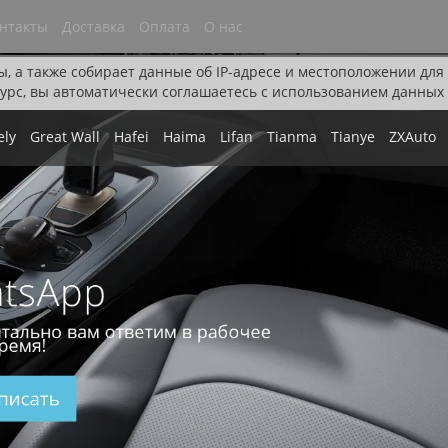
нтакты
Доставка
Оплата
О нас
ы, а также собирает данные об IP-адресе и местоположении дл
урс, вы автоматически соглашаетесь с использованием данных 
ely
Great Wall
Hafei
Haima
Lifan
Tianma
Tianye
ZXAuto
tsApp
тально вам ответим в рабочее
ремя!
писать