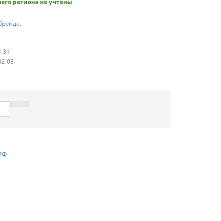
его региона не учтены
бренда.
8-31
02-08
РФ