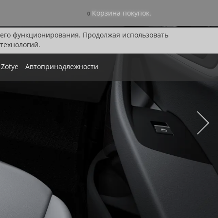
Корзина покупок.
0
я его функционирования. Продолжая использовать
технологий.
Zotye
Автопринадлежности