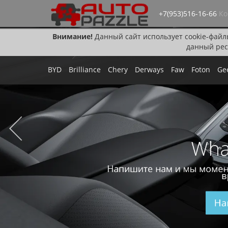
+7(953)516-16-66
Ко
Внимание!
Данный сайт использует cookie-файл
данный рес
BYD
Brilliance
Chery
Derways
Faw
Foton
Ge
Wha
Напишите нам и мы момен
в
На