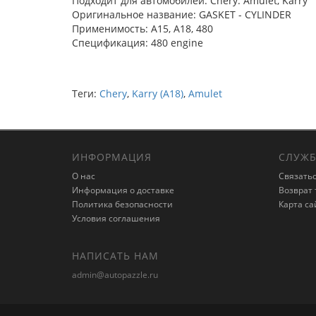
Подходит для автомобилей: Chery: Amulet, Karry
Оригинальное название: GASKET - CYLINDER
Применимость: A15, A18, 480
Спецификация: 480 engine
Теги:
Chery
,
Karry (A18)
,
Amulet
ИНФОРМАЦИЯ
СЛУЖБ
О нас
Связатьс
Информация о доставке
Возврат 
Политика безопасности
Карта са
Условия соглашения
НАПИСАТЬ НАМ
admin@autopazzle.ru