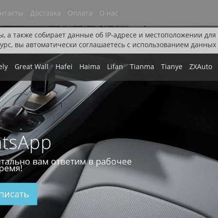
нтакты
Доставка
Оплата
О нас
ы, а также собирает данные об IP-адресе и местоположении дл
урс, вы автоматически соглашаетесь с использованием данных 
ely
Great Wall
Hafei
Haima
Lifan
Tianma
Tianye
ZXAuto
tsApp
тально вам ответим в рабочее
ремя!
писать