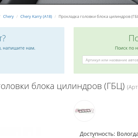
Chery
Chery Karry (A18)
Прокладка головки блока цилиндров (ГБ
т?
По
м, напишите нам.
Поиск по 
головки блока цилиндров (ГБЦ)
(Арт
Доступность: Вологда