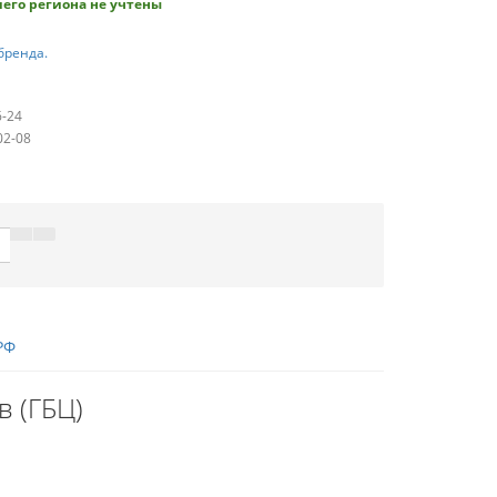
его региона не учтены
бренда.
6-24
02-08
РФ
в (ГБЦ)