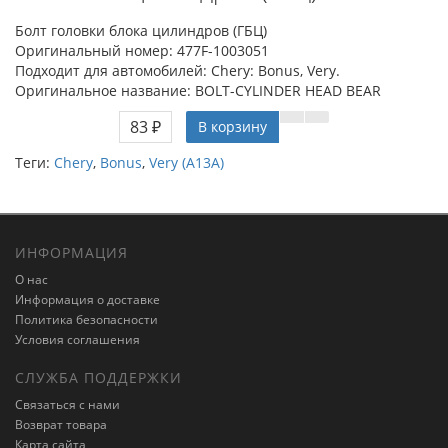
Болт головки блока цилиндров (ГБЦ)
Оригинальный номер: 477F-1003051
Подходит для автомобилей: Chery: Bonus, Very.
Оригинальное название: BOLT-CYLINDER HEAD BEAR
83 ₽
В корзину
Теги:
Chery
,
Bonus
,
Very (A13A)
ИНФОРМАЦИЯ
О нас
Информация о доставке
Политика безопасности
Условия соглашения
СЛУЖБА ПОДДЕРЖКИ
Связаться с нами
Возврат товара
Карта сайта