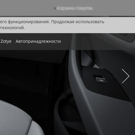
Корзина покупок.
0
я его функционирования. Продолжая использовать
технологий.
Zotye
Автопринадлежности