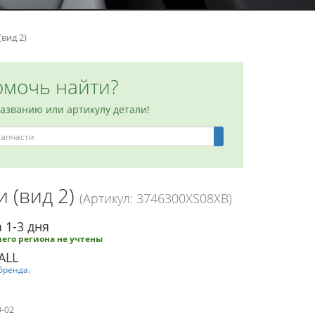
вид 2)
мочь найти?
названию или артикулу детали!
 (вид 2)
(Артикул: 3746300XS08XB)
 1-3 дня
его региона не учтены
ALL
бренда.
0-02