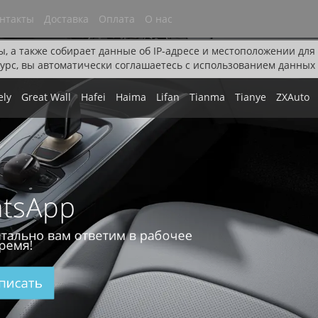
нтакты
Доставка
Оплата
О нас
ы, а также собирает данные об IP-адресе и местоположении дл
урс, вы автоматически соглашаетесь с использованием данных 
ely
Great Wall
Hafei
Haima
Lifan
Tianma
Tianye
ZXAuto
tsApp
тально вам ответим в рабочее
ремя!
писать