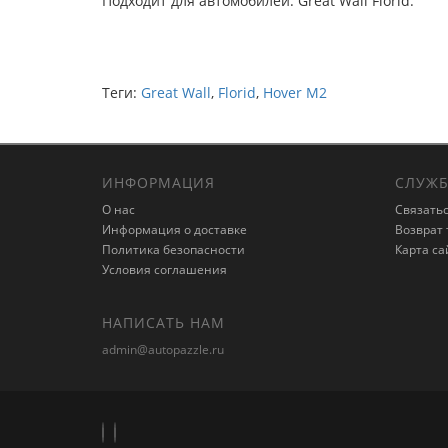
Подходит для автомобилей: Great Wall Florid.
Теги:
Great Wall
,
Florid
,
Hover M2
ИНФОРМАЦИЯ
СЛУЖБ
О нас
Связатьс
Информация о доставке
Возврат 
Политика безопасности
Карта са
Условия соглашения
НАПИСАТЬ НАМ
admin@autopazzle.ru