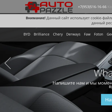
+7(953)516-16-66
Ко
Внимание!
Данный сайт использует cookie-файл
данный рес
BYD
Brilliance
Chery
Derways
Faw
Foton
Ge
Wha
Напишите нам и мы момен
в
На