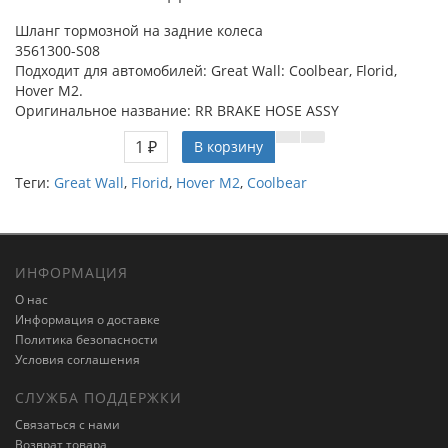
Шланг тормозной на задние колеса
3561300-S08
Подходит для автомобилей: Great Wall: Coolbear, Florid,
Hover M2.
Оригинальное название: RR BRAKE HOSE ASSY
1 ₽
В корзину
Теги:
Great Wall
,
Florid
,
Hover M2
,
Coolbear
ИНФОРМАЦИЯ
О нас
Информация о доставке
Политика безопасности
Условия соглашения
СЛУЖБА ПОДДЕРЖКИ
Связаться с нами
Возврат товара