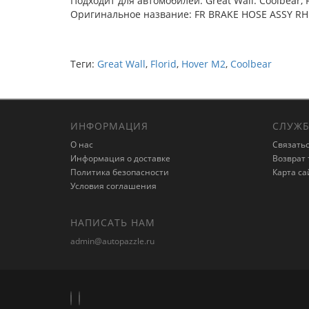
Подходит для автомобилей: Great Wall: Coolbear, F
Оригинальное название: FR BRAKE HOSE ASSY RH
Теги:
Great Wall
,
Florid
,
Hover M2
,
Coolbear
ИНФОРМАЦИЯ
СЛУЖБ
О нас
Связатьс
Информация о доставке
Возврат 
Политика безопасности
Карта са
Условия соглашения
НАПИСАТЬ НАМ
admin@autopazzle.ru