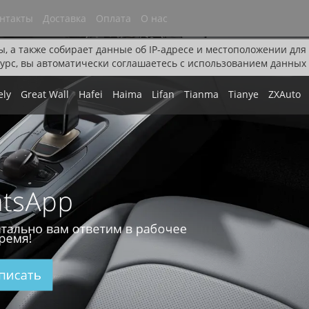
нтакты
Доставка
Оплата
О нас
ы, а также собирает данные об IP-адресе и местоположении дл
урс, вы автоматически соглашаетесь с использованием данных 
ely
Great Wall
Hafei
Haima
Lifan
Tianma
Tianye
ZXAuto
tsApp
тально вам ответим в рабочее
ремя!
писать