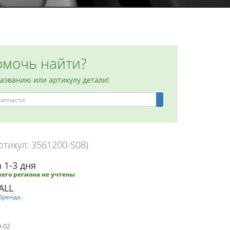
мочь найти?
названию или артикулу детали!
ртикул: 3561200-S08)
 1-3 дня
его региона не учтены
ALL
бренда.
0-02