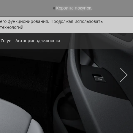
Корзина покупок.
0
я его функционирования. Продолжая использовать
технологий.
Zotye
Автопринадлежности