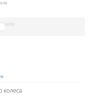
02-08
РФ
 колеса