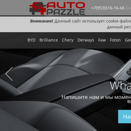
+7(953)516-16-66
Ко
Внимание!
Данный сайт использует cookie-файл
данный рес
BYD
Brilliance
Chery
Derways
Faw
Foton
Ge
Wha
Напишите нам и мы момен
в
На