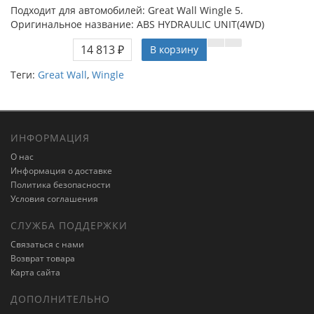
Подходит для автомобилей: Great Wall Wingle 5.
Оригинальное название: ABS HYDRAULIC UNIT(4WD)
14 813 ₽
В корзину
Теги:
Great Wall
,
Wingle
ИНФОРМАЦИЯ
О нас
Информация о доставке
Политика безопасности
Условия соглашения
СЛУЖБА ПОДДЕРЖКИ
Связаться с нами
Возврат товара
Карта сайта
ДОПОЛНИТЕЛЬНО