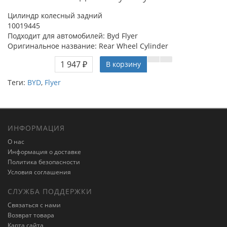
Цилиндр колесный задний
10019445
Подходит для автомобилей: Byd Flyer
Оригинальное название: Rear Wheel Cylinder
1 947 ₽
В корзину
Теги:
BYD
,
Flyer
ИНФОРМАЦИЯ
О нас
Информация о доставке
Политика безопасности
Условия соглашения
СЛУЖБА ПОДДЕРЖКИ
Связаться с нами
Возврат товара
Карта сайта