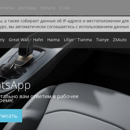
нтакты
Доставка
Оплата
О нас
ы, а также собирает данные об IP-адресе и местоположении дл
урс, вы автоматически соглашаетесь с использованием данных 
ely
Great Wall
Hafei
Haima
Lifan
Tianma
Tianye
ZXAuto
tsApp
тально вам ответим в рабочее
ремя!
писать