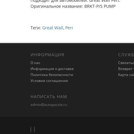
Подходит для автомобилей: Great Wall Peri.
Оригинальное название: BRKT-P/S PUMP
Теги:
Great Wall
,
Peri
ИНФОРМАЦИЯ
СЛУЖБ
О нас
Связатьс
Информация о доставке
Возврат 
Политика безопасности
Карта са
Условия соглашения
НАПИСАТЬ НАМ
admin@autopazzle.ru