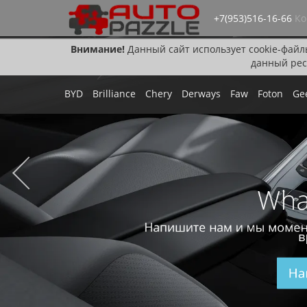
+7(953)516-16-66
Ко
Внимание!
Данный сайт использует cookie-файл
данный рес
BYD
Brilliance
Chery
Derways
Faw
Foton
Ge
Wha
Напишите нам и мы момен
в
На