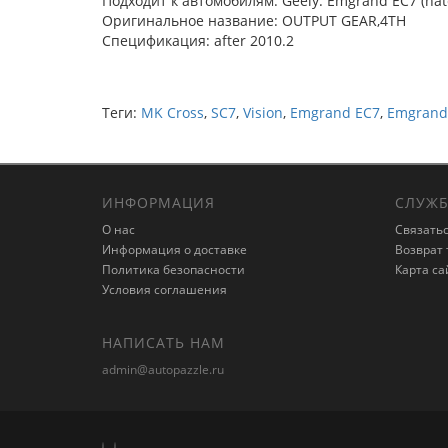
Подходит к автомобилям: Geely: Emgrand EC7 (hatc
Оригинальное название: OUTPUT GEAR,4TH
Спецификация: after 2010.2
Теги:
MK Cross
,
SC7
,
Vision
,
Emgrand EC7
,
Emgrand
ИНФОРМАЦИЯ
СЛУЖБ
О нас
Связатьс
Информация о доставке
Возврат 
Политика безопасности
Карта са
Условия соглашения
НАПИСАТЬ НАМ
admin@autopazzle.ru