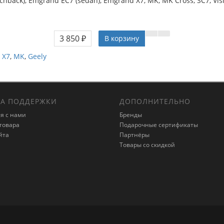
hback), Emgrand EC7 (sedan), Emgrand X7, MK, MK Cross, SC7, Vis
3 850 ₽
В корзину
 X7
,
MK
,
Geely
А ПОДДЕРЖКИ
ДОПОЛНИТЕЛЬНО
я с нами
Бренды
товара
Подарочные сертификаты
йта
Партнёры
Товары со скидкой