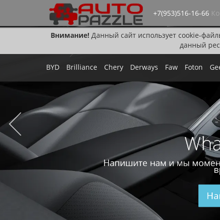
+7(953)516-16-66
Ко
Внимание!
Данный сайт использует cookie-файл
данный рес
BYD
Brilliance
Chery
Derways
Faw
Foton
Ge
Wha
Напишите нам и мы момен
в
На