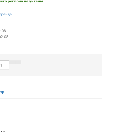
его региона не учтены
бренда.
9-08
02-08
РФ