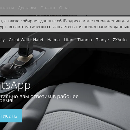
нтакты
Доставка
Оплата
О нас
ы, а также собирает данные об IP-адресе и местоположении дл
урс, вы автоматически соглашаетесь с использованием данных 
ely
Great Wall
Hafei
Haima
Lifan
Tianma
Tianye
ZXAuto
tsApp
тально вам ответим в рабочее
ремя!
писать