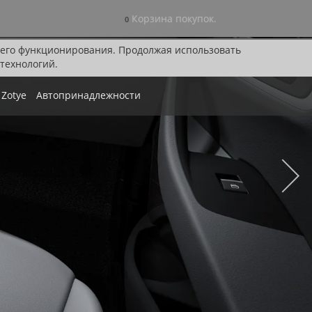
Корзина покупок.
0
я его функционирования. Продолжая использовать
технологий.
Zotye
Автопринадлежности